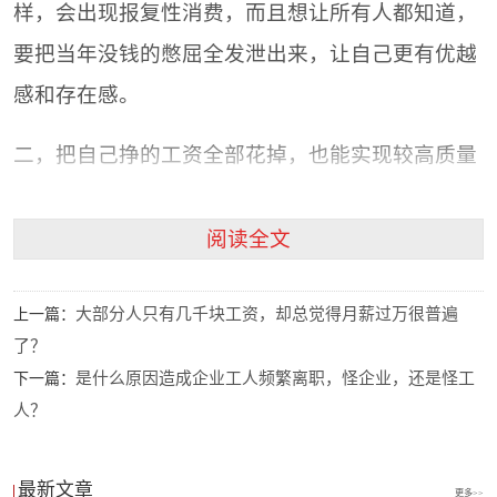
样，会出现报复性消费，而且想让所有人都知道，
要把当年没钱的憋屈全发泄出来，让自己更有优越
感和存在感。
二，把自己挣的工资全部花掉，也能实现较高质量
的生活，如果有需要还可以用信用卡和各种消费贷
款，这样你就知道为什么有那么多月光族，以及支
阅读全文
付宝这么赚钱就不难理解，各种五花八门的校园贷
大部分人只有几千块工资，却总觉得月薪过万很普遍
上一篇：
款，导致女孩子自杀的也不在少数。所以花钱需谨
了？
慎，特别是别人的钱。
是什么原因造成企业工人频繁离职，怪企业，还是怪工
下一篇：
人？
最新文章
更多>>