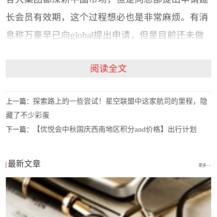
长会员有效期，这个过程想必也是非常麻烦。有消
息称万豪早已向global提出申请，但是目前还未做
回应。不得不说，IHG应对这次疫情的效率是真的
阅读全文
非常高了，想必又会收割一大波忠实会员。
自上月23号洲际宣布大中华区酒店免费退改政策
探索路上的一些尝试！星空联盟中这家航司的里程，隐
上一篇：
始，本月1号又发出声明，将免费退改服务延续到
藏了不少彩蛋
本月底，且免费退改条件扩大到全球范围，来自或
【优悦会中秋国庆西南地区积分and价格】出行计划
下一篇：
计划前往中国大陆地区、香港特别行政区、澳门特
别行政区和台湾地区的客人都可享受该政策。通过
最新文章
更多>>
单体酒店、IHG官网 、IHG APP或集团中央预订中
心进行的有效预订，入住时间在2020年1月23日至
2020年2月29日期间，均可进行免费退改。预付过