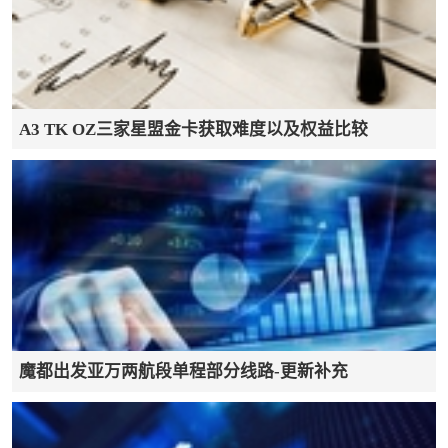
担保款项的客人可拨打400 884 0888、 境外可拨打
+86 21 20334888或通过洲际酒店集团官方微信客
服“优管家”进行退改。大家需要注意客服工作时间
A3 TK OZ三家星盟金卡获取难度以及权益比较
的调整哦，目前每天是9:00到18:00。
昨天，IHG又成为第一个宣布延期一年会籍的国际
酒店集团，像是给常旅客会员们吃了一颗定心丸，
其他酒店势必陆续也会跟上发布延保政策或者优惠
保级政策。（IHG
延保政策详情请戳https://www.ihg.com.cn/content/c
... rs/memberextend2020 ）
魔都出发亚万两航段单程部分线路-更新补充
而且IHG会员的积分有效期也将延保一年，积分在
今年年底前都不会过期，但是为避免明年积分过