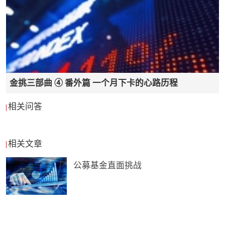
期，或者说为了安慰一下自己。疫情过后大家一定
要好好住几晚（顺手帮IHG创造一下收益，毕竟集
团难处想必也是不小的。集团多一分收益，会员多
一份优异）
金挑三部曲 ④ 番外篇 一个月下卡的心路历程
针对2019年1月1日至6月31日加入的洲际大使计划
的大中华区会员，也延长了半年的会员权限，周末
相关问答
礼券也进行了半年期顺延。这算不算躺在家，就挣
了100美金？
相关文章
最后洲际的会员有效期限延长计划，无需联系会员
公募基金直面挑战
中心，系统会在2月29日自动为大家续期，以2月17
号前登记的通讯地址为准哦。所以在其他集团还未
宣布延保政策前，海外用户的地址，还是先改回国