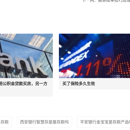
下一问：
股票挂单技巧及
用公积金贷款买房，另一方
买了保险多久生效
是存款
西安银行智慧存是属存款吗
平安银行金宝宝是存款产品