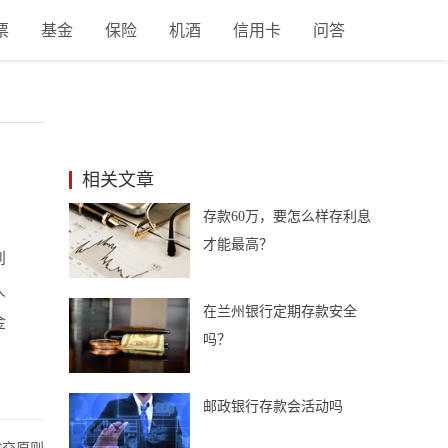
票
基金
保险
机酒
信用卡
问答
相关文章
存款60万，要怎么样存利息
才能最高？
到
人
在兰州银行定期存款安全
金
吗？
邮政银行存款会活动吗