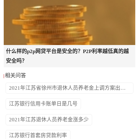
原则，坚持个人信息保护与平台发展相互融合促进
的理念，处理好安全与发展、安全与建设、安全与
运营的关系，全面保障本机构数据及个人信息安
全。
什么样的p2p网贷平台是安全的？P2P利率越低真的越
安全吗？
第二章 机构职责
相关问答
2021年江苏省徐州市退休人员养老金上调方案出台了没有
第五条 网络借贷平台是个人信息安全保护责任主
江苏银行信用卡账单日是几号
体。
2021年江苏退休人员养老金涨多少
第六条 网络借贷平台应当按照国家网络安全相关规
江苏银行首套房贷款利率