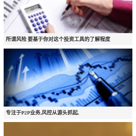
第三条 本指引所称个人信息，是指网络借贷平台开
展业务，通过网络收集、存储、传输、处理和产生
的个人及其行为相关的各种电子数据，包括但不限
所谓风险 要基于你对这个投资工具的了解程度
于出借人、借款人以及从第三方以电子或者其他方
式记录的能够单独或者与其他信息结合识别自然人
(出借人及借款人)个人身份的各种信息，比如自然
人的姓名、出生日期、身份证件号码、个人生物识
别信息、住址、电话号码、行为轨迹等。
专注于P2P业务,风控从源头抓起,
第四条 网络借贷平台个人信息安全保护遵循目的明
确、权责清晰、公开告知、个人授权、安全保障的