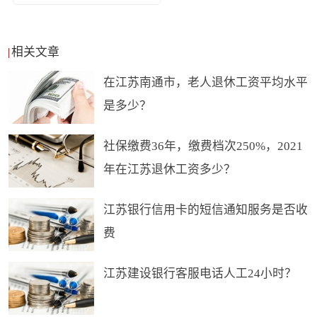
定和国家信息安全等级保护制度的要求，开展信息
系统定级备案和等级测试，系统安全等级须达到
相关文章
《信息安全等级保护管理办法》规定二级及以上。
在江苏南通市，老人退休工资平均水平
是多少？
第七条 网络借贷平台应当建立完善的防火墙、入侵
社保缴费36年，缴费档次250%，2021
检测、数据加密以及灾难恢复等网络安全设施和管
年在江苏退休工资多少？
理制度，采取完善的管理控制措施和技术手段保障
信息系统安全稳健运行。
江苏银行信用卡的短信通知服务是否收
费
第八条 网络借贷平台应当建立健全用户信息保护制
江苏建设银行客服电话人工24小时？
度，确保出借人与借款人信息采集、处理及使用的